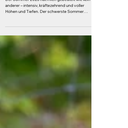
Der Sommer 2025 hat mich gebeutelt wie kein
anderer – intensiv, kräftezehrend und voller
Höhen und Tiefen. Der schwerste Sommer
meines Lebens. Seit meinem letzten Blogartikel
im Mai ist unglaublich viel passiert – manches
davon schön, vieles herausfordernd, alles
prägend. Nach einer Woche Ferien, die hinter mir
liegt, und einer weiteren, die noch bevorsteht, ist
es nun Zeit, all die Erlebnisse hier im Blog
festzuhalten. Abschiede und Neuanfänge Wir
mussten einen schweren Verl