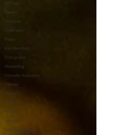
All Tags
Hasen
cha.plut
Champus
Pluto
Kirchholzhof
Fotografie
Marketing
Virtuelle Assistenz
Pferde
Hunde
Ziegen
Hühner
Garten
Selbstversorger