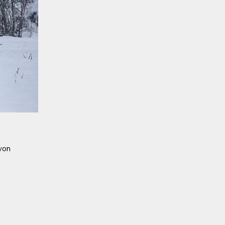
 von
)