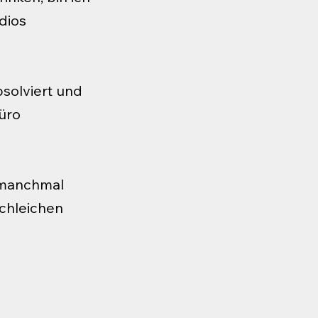
dios
bsolviert und
üro
h manchmal
schleichen