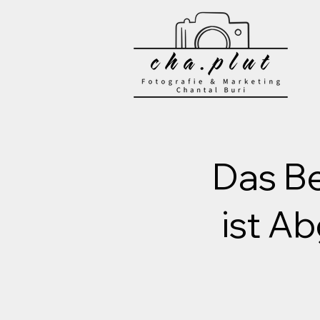
Das Be
ist Ab