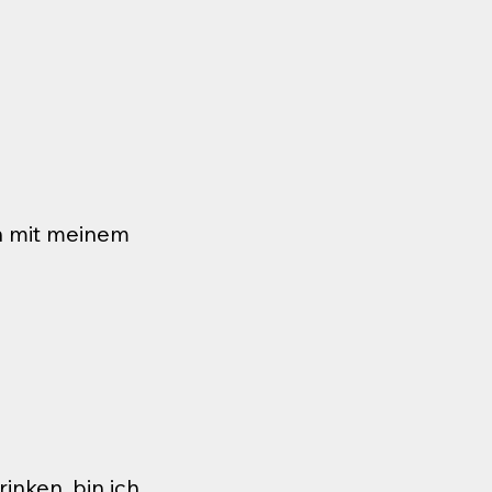
n mit meinem
n
inken, bin ich