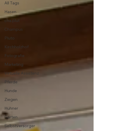
All Tags
Hasen
cha.plut
Champus
Pluto
Kirchholzhof
Fotografie
Marketing
Virtuelle Assistenz
Pferde
Hunde
Ziegen
Hühner
Garten
Selbstversorger